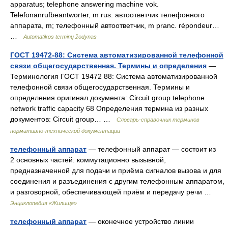
apparatus; telephone answering machine vok.
Telefonanrufbeantworter, m rus. автоответчик телефонного
аппарата, m; телефонный автоответчик, m pranc. répondeur…
…
Automatikos terminų žodynas
ГОСТ 19472-88: Система автоматизированной телефонной
связи общегосударственная. Термины и определения
—
Терминология ГОСТ 19472 88: Система автоматизированной
телефонной связи общегосударственная. Термины и
определения оригинал документа: Circuit group telephone
network traffic capacity 68 Определения термина из разных
документов: Circuit group… …
Словарь-справочник терминов
нормативно-технической документации
телефонный аппарат
— телефонный аппарат — состоит из
2 основных частей: коммутационно вызывной,
предназначенной для подачи и приёма сигналов вызова и для
соединения и разъединения с другим телефонным аппаратом,
и разговорной, обеспечивающей приём и передачу речи …
Энциклопедия «Жилище»
телефонный аппарат
— оконечное устройство линии