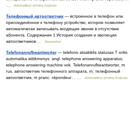
…
Automatikos terminų žodynas
Телефонный автоответчик
— встроенное в телефон или
присоединённое к телефону устройство, которое позволяет
автоматически записывать входящие звонки в отсутствие
абонента. Содержание 1 История создания и эволюция
автоответчиков …
Википедия
Telefonanrufbeantworter
— telefono atsakiklis statusas T sritis
automatika atitikmenys: angl. telephone answering apparatus;
telephone answering machine vok. Telefonanrufbeantworter, m
rus. автоответчик телефонного аппарата, m; телефонный
автоответчик, m pranc. répondeur… …
Automatikos terminų žodynas