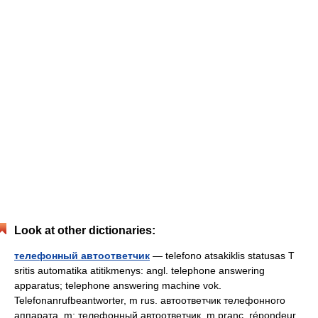
Look at other dictionaries:
телефонный автоответчик
— telefono atsakiklis statusas T
sritis automatika atitikmenys: angl. telephone answering
apparatus; telephone answering machine vok.
Telefonanrufbeantworter, m rus. автоответчик телефонного
аппарата, m; телефонный автоответчик, m pranc. répondeur…