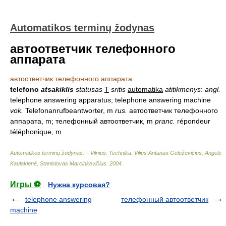
Automatikos terminų žodynas
автоответчик телефонного
аппарата
автоответчик телефонного аппарата
telefono
atsakiklis
statusas
T
sritis
automatika
atitikmenys
:
angl.
telephone answering apparatus; telephone answering machine
vok.
Telefonanrufbeantworter, m
rus.
автоответчик телефонного
аппарата, m; телефонный автоответчик, m
pranc.
répondeur
téléphonique, m
Automatikos terminų žodynas. – Vilnius: Technika
.
Vilius Antanas Geleževičius, Angelė
Kaulakienė, Stanislovas Marcinkevičius
.
2004
.
Игры ⚽
Нужна курсовая?
telephone answering
телефонный автоответчик
machine