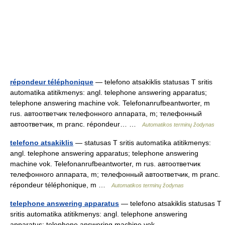
répondeur téléphonique
— telefono atsakiklis statusas T sritis
automatika atitikmenys: angl. telephone answering apparatus;
telephone answering machine vok. Telefonanrufbeantworter, m
rus. автоответчик телефонного аппарата, m; телефонный
автоответчик, m pranc. répondeur… …
Automatikos terminų žodynas
telefono atsakiklis
— statusas T sritis automatika atitikmenys:
angl. telephone answering apparatus; telephone answering
machine vok. Telefonanrufbeantworter, m rus. автоответчик
телефонного аппарата, m; телефонный автоответчик, m pranc.
répondeur téléphonique, m …
Automatikos terminų žodynas
telephone answering apparatus
— telefono atsakiklis statusas T
sritis automatika atitikmenys: angl. telephone answering
apparatus; telephone answering machine vok.