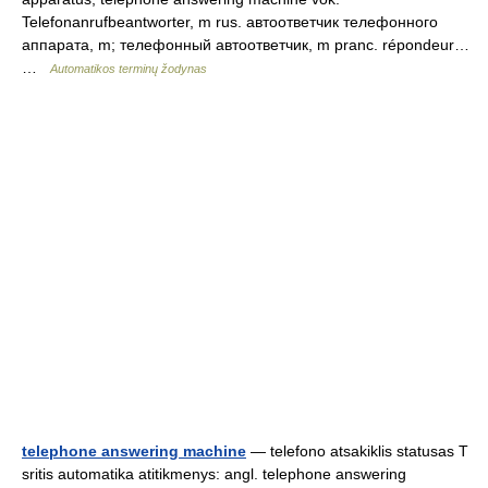
Telefonanrufbeantworter, m rus. автоответчик телефонного
аппарата, m; телефонный автоответчик, m pranc. répondeur…
…
Automatikos terminų žodynas
telephone answering machine
— telefono atsakiklis statusas T
sritis automatika atitikmenys: angl. telephone answering